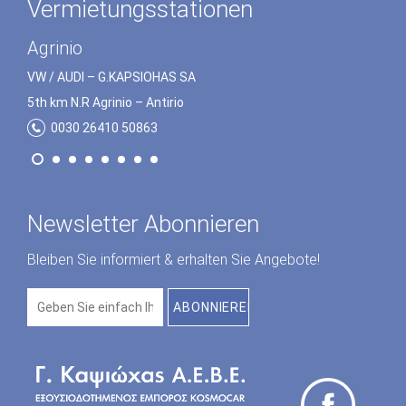
Vermietungsstationen
Preveza
Agrinio
VW / AUDI – G.ΚΑPSΙOHΑS SA
VW / AUDI – G.ΚΑPSΙOHΑS SA
5th km N.R Preveza – Igoumenitsa
5th km N.R Agrinio – Αntirio
0030 26820 23172
0030 26410 50863
Newsletter Abonnieren
Bleiben Sie informiert & erhalten Sie Angebote!