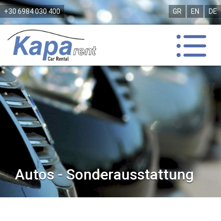
+30 6984 030 400
GR
EN
DE
Autos - Sonderausstattung