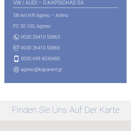
VW / AUDI – G.ΚΑPSΙOHΑS SA
5th km N.R Agrinio – Αntirio
PC 30 100, Agrinio
0030 26410 50863
0030 26410 50866
0030 698 4030400
agrinio@kaparent.gr
Finden Sie Uns Auf Der Karte