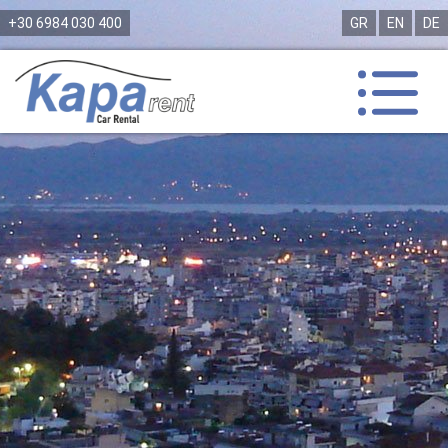
+30 6984 030 400
GR
EN
DE