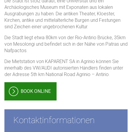
Die Stadt ist stolz darauf, eine Universität und ein
Archäologisches Museum mit Exponaten aus lokalen
Ausgrabungen zu haben. Die antiken Theater, Kloester,
Kirchen, antike und mittelalterliche Burgen und Festungen
sind Zeichen einer ungebrochenen Kultur.
Die Stadt liegt etwa 80km von der Rio-Antirio Brücke, 35km
von Mesolongi und befindet sich in der Nähe von Patras und
Nafpactos.
Die Mietstation von KAPARENT SA in Agrinio können Sie
innerhalb des VW/AUDI autorisierten Händlers finden unter
der Adresse 5th km National Road Agrinio – Antirio.
ΒΟΟΚ ONLINE
Kontaktinformationen