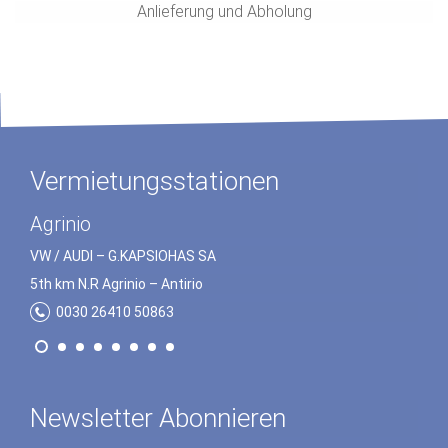
Anlieferung und Abholung
Vermietungsstationen
Preveza
Agrinio
VW / AUDI – G.ΚΑPSΙOHΑS SA
VW / AUDI – G.ΚΑPSΙOHΑS SA
5th km N.R Preveza – Igoumenitsa
5th km N.R Agrinio – Αntirio
0030 26820 23172
0030 26410 50863
Newsletter Abonnieren