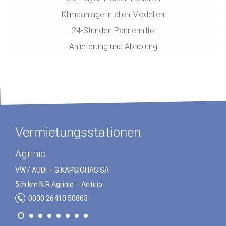
Klimaanlage in allen Modellen
24-Stunden Pannenhilfe
Anlieferung und Abholung
Vermietungsstationen
Preveza
Agrinio
VW / AUDI – G.ΚΑPSΙOHΑS SA
VW / AUDI – G.ΚΑPSΙOHΑS SA
5th km N.R Preveza – Igoumenitsa
5th km N.R Agrinio – Αntirio
0030 26820 23172
0030 26410 50863