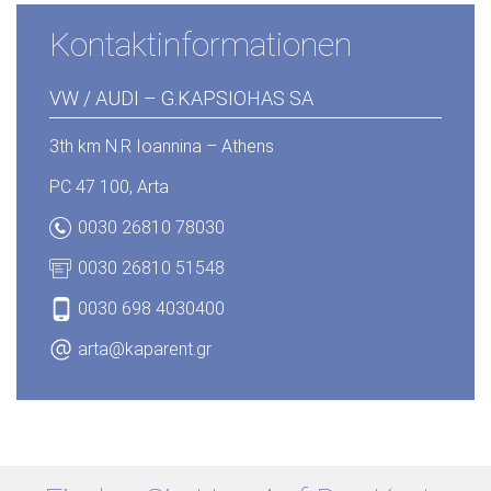
Kontaktinformationen
VW / AUDI – G.ΚΑPSΙOHΑS SA
3th km N.R Ιoannina – Athens
PC 47 100, Arta
0030 26810 78030
0030 26810 51548
0030 698 4030400
arta@kaparent.gr