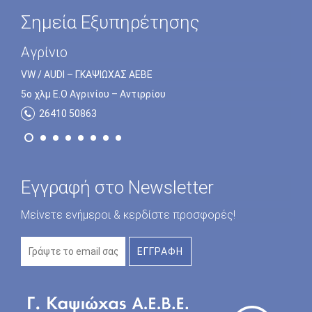
Σημεία Εξυπηρέτησης
Πρέβεζα
Αγρίνιο
VW / AUDI – Γ.ΚΑΨΙΩΧΑΣ ΑΕΒΕ
VW / AUDI – Γ.ΚΑΨΙΩΧΑΣ ΑΕΒΕ
5o χλμ Ε.Ο Πρέβεζας – Ηγουμενίτσας
5o χλμ Ε.Ο Αγρινίου – Αντιρρίου
26820 23172
26410 50863
Εγγραφή στο Newsletter
Μείνετε ενήμεροι & κερδίστε προσφορές!