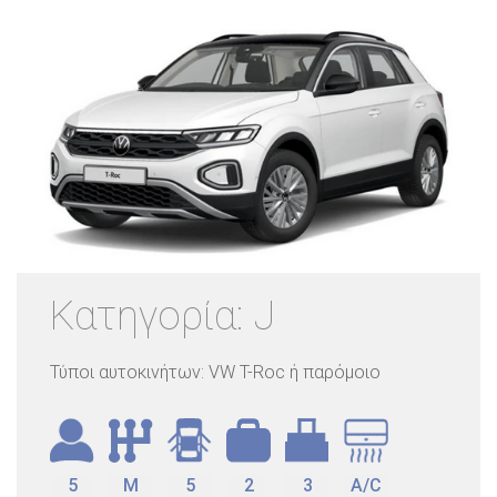
Κατηγορία: J
Τύποι αυτοκινήτων: VW T-Roc ή παρόμοιο
5
M
5
2
3
A/C