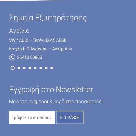
Σημεία Εξυπηρέτησης
Πρέβεζα
Αγρίνιο
VW / AUDI – Γ.ΚΑΨΙΩΧΑΣ ΑΕΒΕ
VW / AUDI – Γ.ΚΑΨΙΩΧΑΣ ΑΕΒΕ
5o χλμ Ε.Ο Πρέβεζας – Ηγουμενίτσας
5o χλμ Ε.Ο Αγρινίου – Αντιρρίου
26820 23172
26410 50863
Εγγραφή στο Newsletter
Μείνετε ενήμεροι & κερδίστε προσφορές!