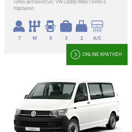
Τύποι αυτοκινήτων: VW Caddy Maxi Combi ή
παρόμοιο
7
M
5
3
2
A/C
ONLINE ΚΡΑΤΗΣΗ