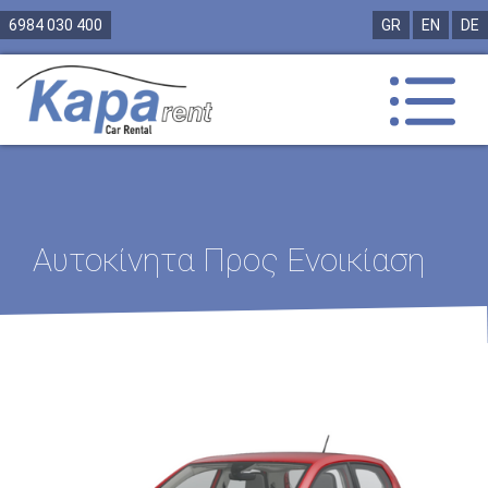
6984 030 400
GR
EN
DE
Αυτοκίνητα Προς Ενοικίαση