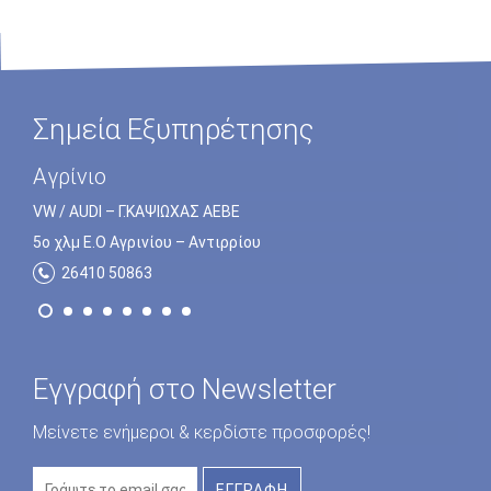
Σημεία Εξυπηρέτησης
Πρέβεζα
Αγρίνιο
VW / AUDI – Γ.ΚΑΨΙΩΧΑΣ ΑΕΒΕ
VW / AUDI – Γ.ΚΑΨΙΩΧΑΣ ΑΕΒΕ
5o χλμ Ε.Ο Πρέβεζας – Ηγουμενίτσας
5o χλμ Ε.Ο Αγρινίου – Αντιρρίου
26820 23172
26410 50863
Εγγραφή στο Newsletter
Μείνετε ενήμεροι & κερδίστε προσφορές!